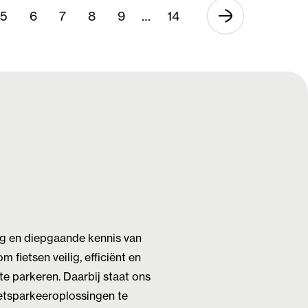
5
6
7
8
9
…
14
ng en diepgaande kennis van
 fietsen veilig, efficiënt en
e parkeren. Daarbij staat ons
ietsparkeeroplossingen te