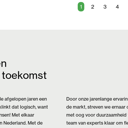
1
2
3
4
en
e toekomst
de afgelopen jaren een
Door onze jarenlange ervari
linkt dat logisch, want
de markt, streven we ernaar om
nsen! Met elkaar
met oog voor duurzaamheid t
in Nederland. Met de
team van experts klaar om f