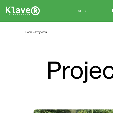
Home
»
Projecten
Proje