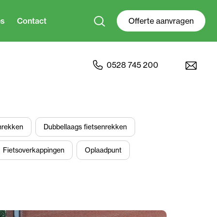
es
Contact
Offerte aanvragen
0528 745 200
nrekken
Dubbellaags fietsenrekken
Fietsoverkappingen
Oplaadpunt