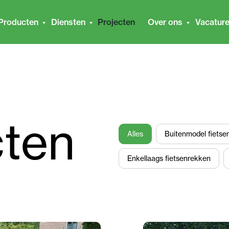
Producten
Diensten
Projecten
Over ons
Vacatur
cten
Alles
Buitenmodel fietse
Enkellaags fietsenrekken