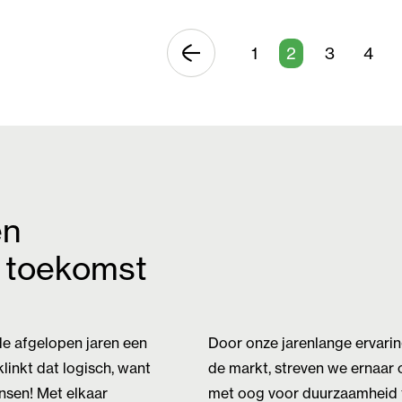
1
2
3
4
en
e toekomst
de afgelopen jaren een
Door onze jarenlange ervari
linkt dat logisch, want
de markt, streven we ernaar om
nsen! Met elkaar
met oog voor duurzaamheid t