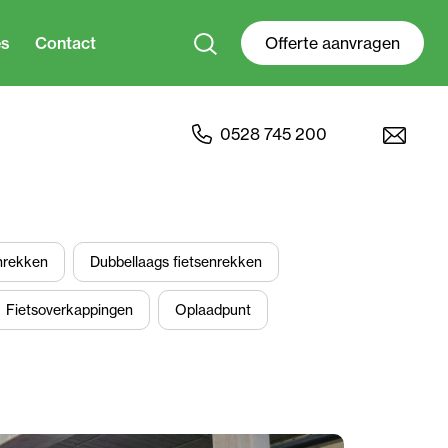
es
Contact
Offerte aanvragen
0528 745 200
nrekken
Dubbellaags fietsenrekken
Fietsoverkappingen
Oplaadpunt