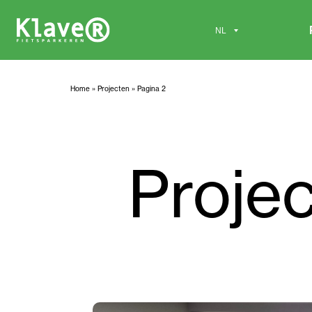
Home
»
Projecten
»
Pagina 2
Proje