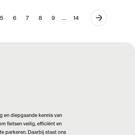
5
6
7
8
9
…
14
ng en diepgaande kennis van
 fietsen veilig, efficiënt en
e parkeren. Daarbij staat ons