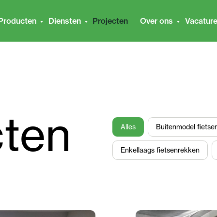
Producten
Diensten
Projecten
Over ons
Vacatur
cten
Alles
Buitenmodel fietse
Enkellaags fietsenrekken