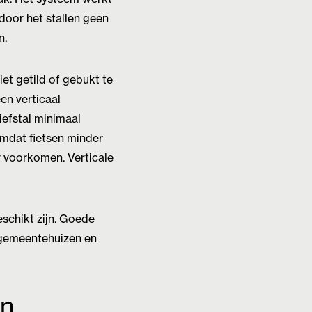
rdoor het stallen geen
n.
et getild of gebukt te
en verticaal
iefstal minimaal
omdat fietsen minder
r voorkomen. Verticale
schikt zijn. Goede
, gemeentehuizen en
en