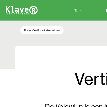
Home
»
Verticale fietsenrekken
Vert
De VelowUp is een i