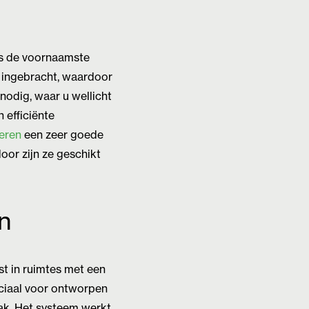
 is de voornaamste
e ingebracht, waardoor
 nodig, waar u wellicht
 efficiënte
keren
een zeer goede
oor zijn ze geschikt
en
st in ruimtes met een
eciaal voor ontworpen
mak. Het systeem werkt