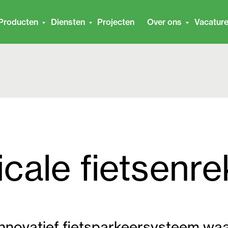
Producten
Diensten
Projecten
Over ons
Vacatur
icale fietsenr
nnovatief fietsparkeersysteem waarb