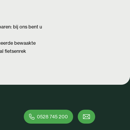
aren: bij ons bent u
iceerde bewaakte
al fietsenrek
0528 745 200