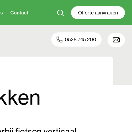
es
Contact
Offerte aanvragen
0528 745 200
ekken
ij fietsen verticaal