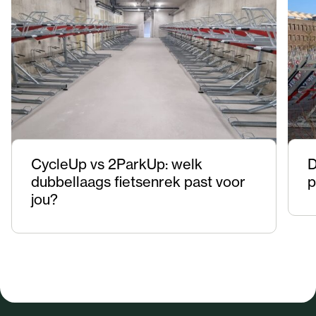
CycleUp vs 2ParkUp: welk
D
dubbellaags fietsenrek past voor
p
jou?