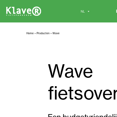
Home
»
Producten
»
Wave
Wave
fietsove
Een budgetvriendeli