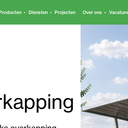
Producten
Diensten
Projecten
Over ons
Vacatur
rkapping
jke overkapping