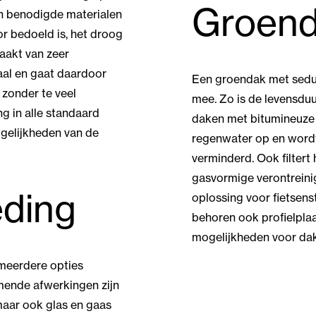
Groen
an benodigde materialen
r bedoeld is, het droog
maakt van zeer
aal en gaat daardoor
Een groendak met sedu
 zonder te veel
mee. Zo is de levensdu
g in alle standaard
daken met bitumineuze 
gelijkheden van de
regenwater op en wordt
verminderd. Ook filtert 
gasvormige verontreinigi
ding
oplossing voor fietsens
behoren ook profielpla
mogelijkheden voor da
 meerdere opties
ende afwerkingen zijn
maar ook glas en gaas