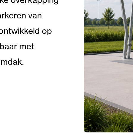
arkeren van
 ontwikkeld op
erbaar met
umdak.