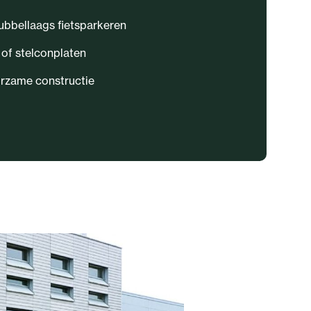
ubbellaags fietsparkeren
of stelconplaten
urzame constructie