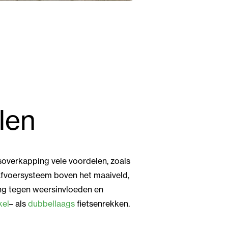
len
soverkapping vele voordelen, zoals
fvoersysteem boven het maaiveld,
ng tegen weersinvloeden en
kel
– als
dubbellaags
fietsenrekken.