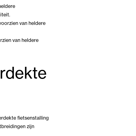
heldere
teit.
voorzien van heldere
rzien van heldere
erdekte
rdekte fietsenstalling
breidingen zijn