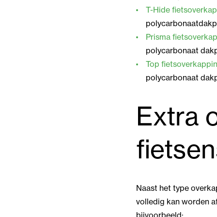
T-Hide fietsoverka
polycarbonaatdakpla
Prisma fietsoverka
polycarbonaat dakpl
Top fietsoverkappi
polycarbonaat dakpl
Extra 
fietsen
Naast het type overkap
volledig kan worden af
bijvoorbeeld: