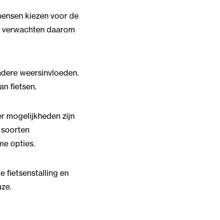
mensen kiezen voor de
rs verwachten daarom
ndere weersinvloeden.
n fietsen.
eer mogelijkheden zijn
 soorten
me opties.
 fietsenstalling en
uze.