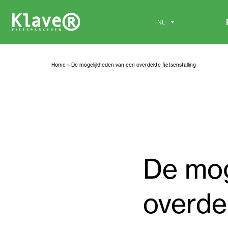
Home
»
De mogelijkheden van een overdekte fietsenstalling
De mog
overdek