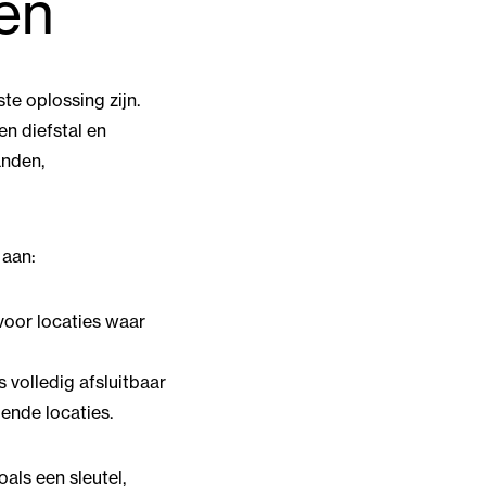
gen
te oplossing zijn.
en diefstal en
anden,
 aan:
s voor locaties waar
s volledig afsluitbaar
lende locaties.
als een sleutel,