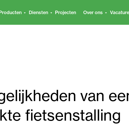
Producten
Diensten
Projecten
Over ons
Vacatur
elijkheden van ee
te fietsenstalling