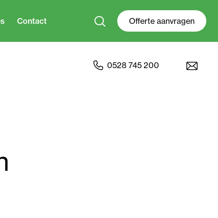
es
Contact
Offerte aanvragen
0528 745 200
n