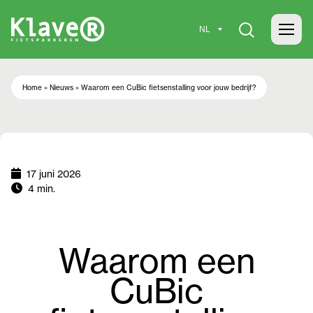
Home
»
Nieuws
»
Waarom een CuBic fietsenstalling voor jouw bedrijf?
17 juni 2026
4 min.
Waarom een
CuBic