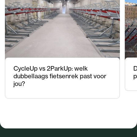
CycleUp vs 2ParkUp: welk
D
dubbellaags fietsenrek past voor
p
jou?