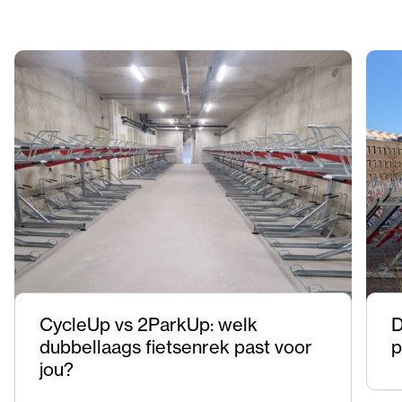
CycleUp vs 2ParkUp: welk
D
dubbellaags fietsenrek past voor
p
jou?