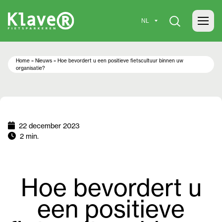
Home
»
Nieuws
»
Hoe bevordert u een positieve fietscultuur binnen uw
organisatie?
22 december 2023
2 min.
Hoe bevordert u
een positieve