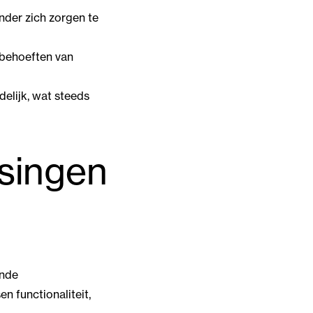
onder zich zorgen te
 behoeften van
delijk, wat steeds
singen
ende
n functionaliteit,