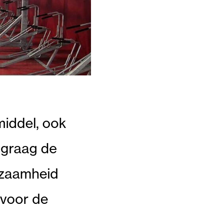
middel, ook
e graag de
rzaamheid
 voor de