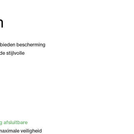
n
e bieden bescherming
e stijlvolle
g afsluitbare
aximale veiligheid