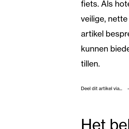
fiets. Als ho
veilige, nett
artikel besp
kunnen biede
tillen.
Deel dit artikel via...
Het be