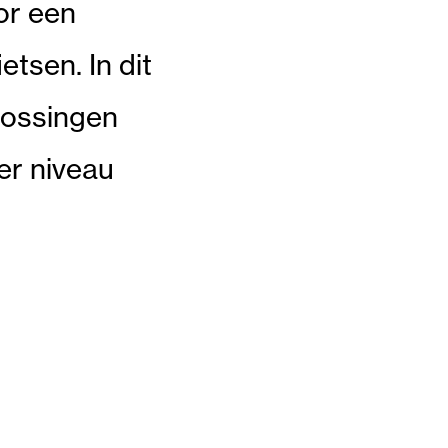
oor een
etsen. In dit
lossingen
er niveau