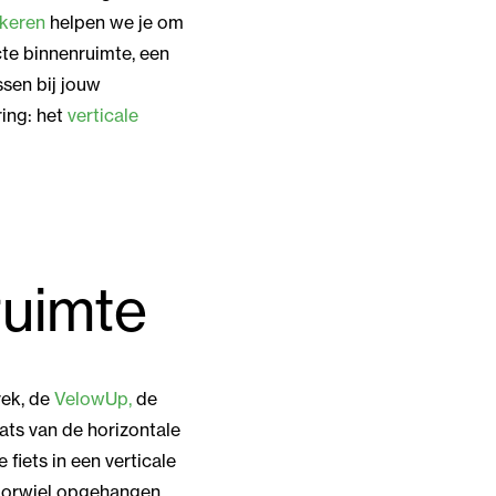
rkeren
helpen we je om
te binnenruimte, een
ssen bij jouw
ring: het
verticale
ruimte
nrek, de
VelowUp,
de
aats van de horizontale
fiets in een verticale
voorwiel opgehangen.