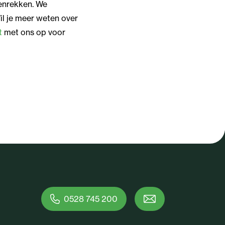
senrekken. We
Wil je meer weten over
t
met ons op voor
0528 745 200