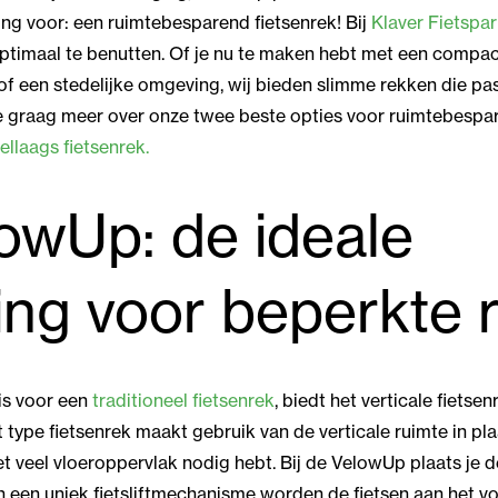
ng voor: een ruimtebesparend fietsenrek! Bij
Klaver Fietspa
optimaal te benutten. Of je nu te maken hebt met een compac
 of een stedelijke omgeving, wij bieden slimme rekken die pa
 je graag meer over onze twee beste opties voor ruimtebespa
llaags fietsenrek.
owUp: de ideale
ing voor beperkte 
is voor een
traditioneel fietsenrek
, biedt het verticale fietse
t type fietsenrek maakt gebruik van de verticale ruimte in pl
t veel vloeroppervlak nodig hebt. Bij de VelowUp plaats je de 
an een uniek fietsliftmechanisme worden de fietsen aan het 