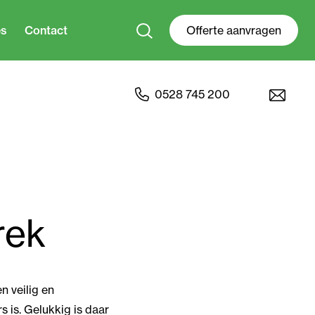
es
Contact
Offerte aanvragen
0528 745 200
rek
n veilig en
s is. Gelukkig is daar