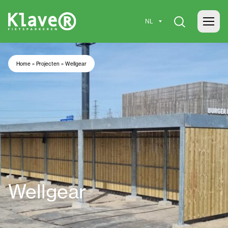
Home
»
Projecten
»
Wellgear
Wellgear