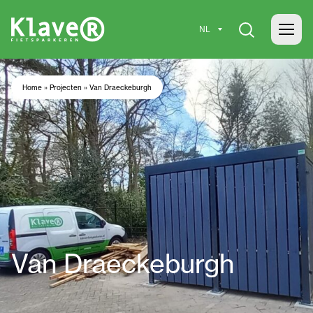
Home
»
Projecten
»
Van Draeckeburgh
Van Draeckeburgh