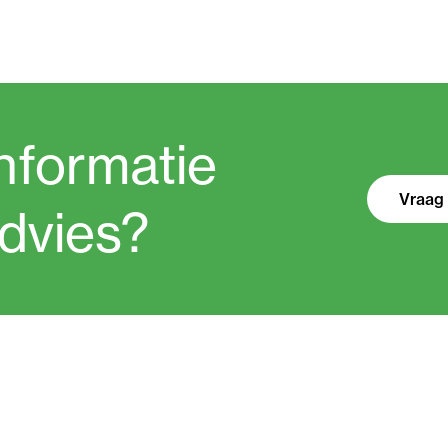
nformatie
Vraag 
advies?