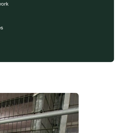
vork
es