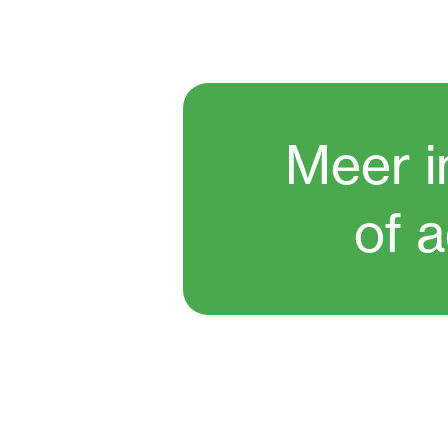
Meer i
of 