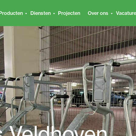
Producten
Diensten
Projecten
Over ons
Vacatur
s Veldhoven