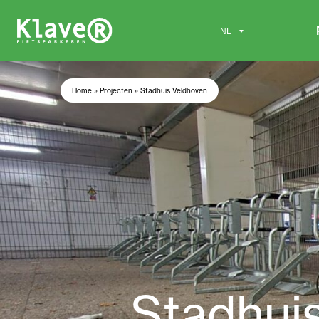
Home
»
Projecten
»
Stadhuis Veldhoven
Stadhui