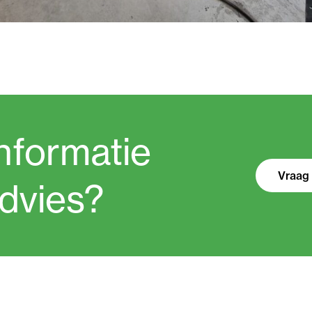
nformatie
Vraag 
advies?