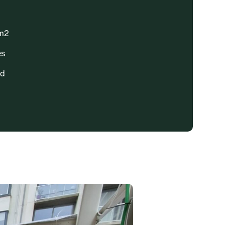
 m2
es
rd