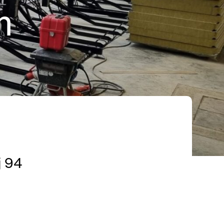
m
j 94