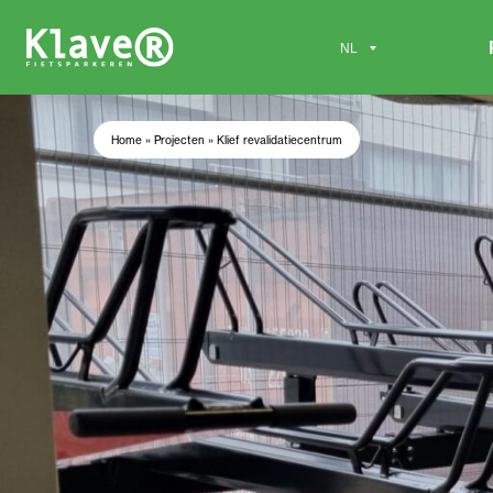
Home
»
Projecten
»
Klief revalidatiecentrum