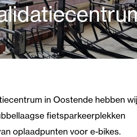
validatiecentru
datiecentrum in Oostende hebben wi
bbellaagse fietsparkeerplekken
van oplaadpunten voor e-bikes.