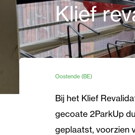
Klief re
Oostende (BE)
Bij het Klief Revali
gecoate 2ParkUp du
geplaatst, voorzien 