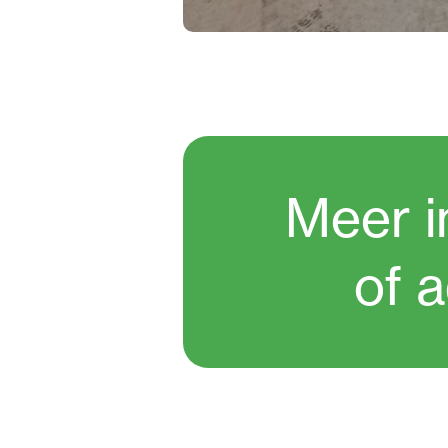
Meer i
of 