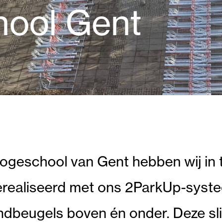
ool Gent
geschool van Gent hebben wij in t
erealiseerd met ons 2ParkUp-syst
ndbeugels boven én onder. Deze s