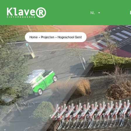
Home
»
Projecten
»
Hogeschool Gent