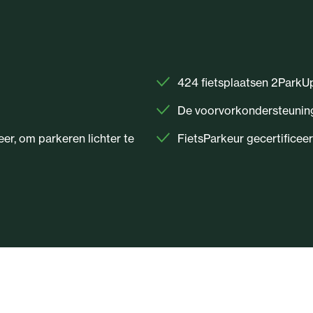
424 fietsplaatsen 2ParkUp
De voorvorkondersteuning 
r, om parkeren lichter te
FietsParkeur gecertificee