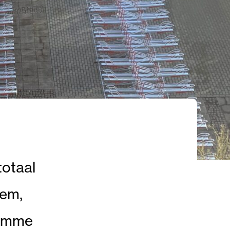
otaal
eem,
limme