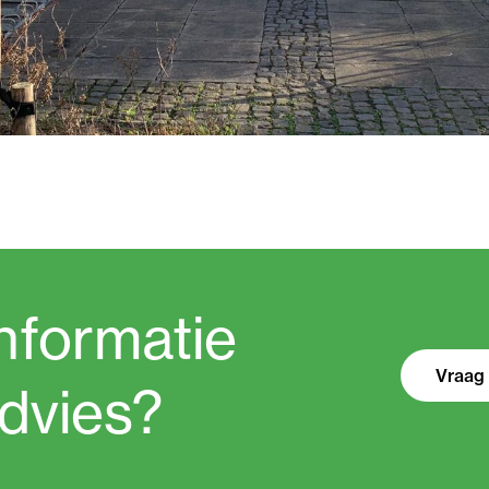
nformatie
Vraag 
advies?