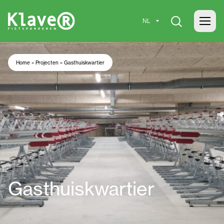
Home
»
Projecten
»
Gasthuiskwartier
Gasthuiskwartier