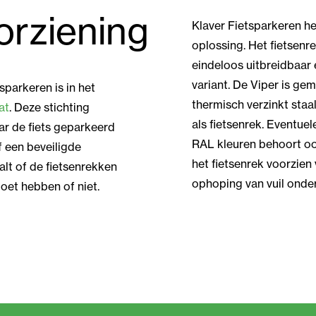
orziening
Klaver Fietsparkeren he
oplossing. Het fietsenr
eindeloos uitbreidbaar 
variant. De Viper is g
sparkeren is in het
thermisch verzinkt staa
at
. Deze stichting
als fietsenrek. Eventue
ar de fiets geparkeerd
RAL kleuren behoort oo
f een beveiligde
het fietsenrek voorzien
alt of de fietsenrekken
ophoping van vuil onder
oet hebben of niet.