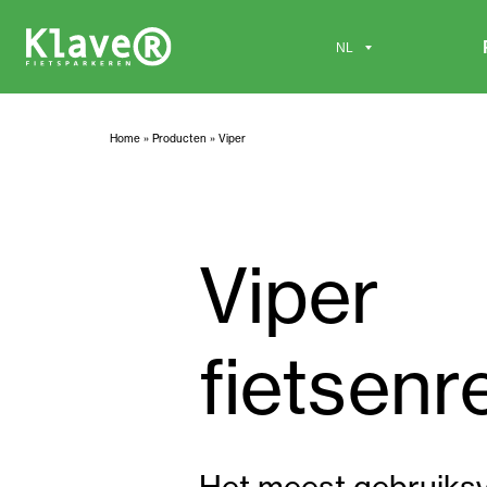
Home
»
Producten
»
Viper
Viper
fietsenr
Het meest gebruiksv