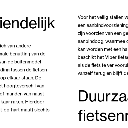
iendelijk
Voor het veilig stallen 
een aanbindvoorziening.
zijn voorzien van een
ge
aanbindoog, waarmee de
zich van andere
kan worden met een ha
male benutting van de
beschikt het Viper fiets
 van de buitenmodel
als de fiets te ver voor
ding tussen de fietsen
vanzelf terug en blijft
 op elkaar staan. De
et hoogteverschil van
Duurz
 of manden van naast
elkaar raken. Hierdoor
fietsen
rt-op-hart maat) slechts