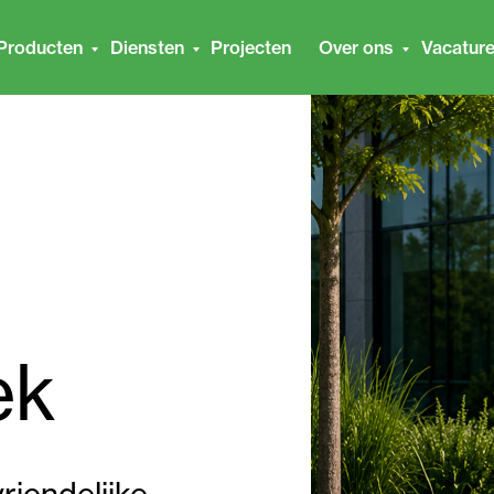
Producten
Diensten
Projecten
Over ons
Vacatur
ek
riendelijke