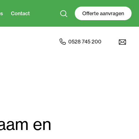
es
Contact
Offerte aanvragen
0528 745 200
zaam en