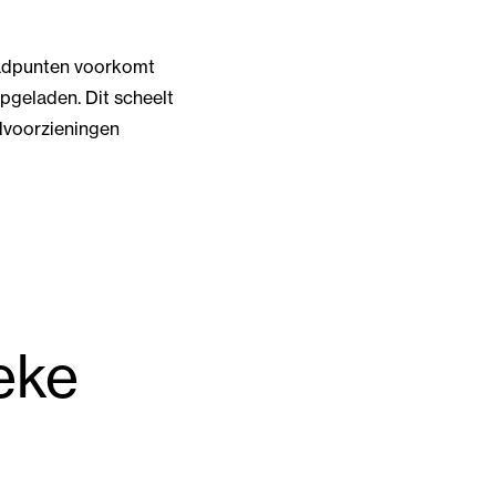
laadpunten voorkomt
geladen. Dit scheelt
dvoorzieningen
eke