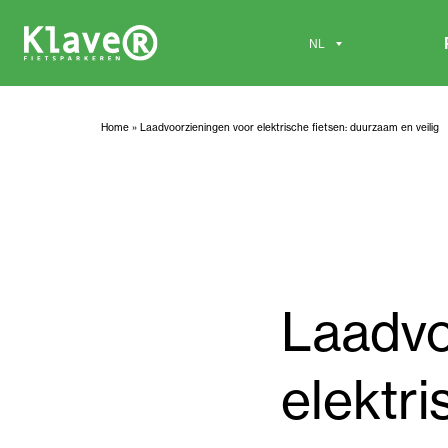
Home
»
Laadvoorzieningen voor elektrische fietsen: duurzaam en veilig
Laadvo
elektr