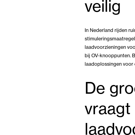
veilig
In Nederland rijden ruim
stimuleringsmaatregel
laadvoorzieningen voor
bij OV-knooppunten. B
laadoplossingen voor e
De groe
vraagt
laadvo