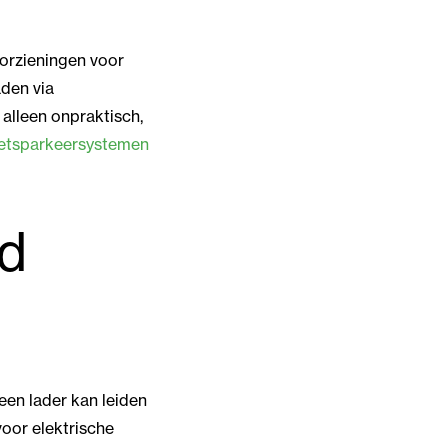
oorzieningen voor
aden via
 alleen onpraktisch,
ietsparkeersystemen
rd
 een lader kan leiden
voor elektrische