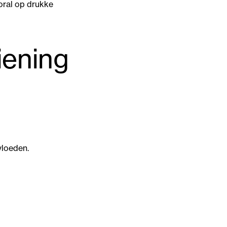
oral op drukke
iening
vloeden.