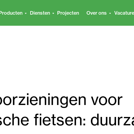
Producten
Diensten
Projecten
Over ons
Vacatur
orzieningen voor
ische fietsen: duur