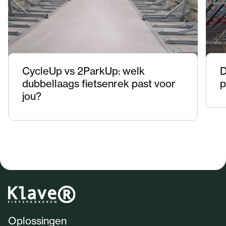
CycleUp vs 2ParkUp: welk
D
dubbellaags fietsenrek past voor
p
jou?
Oplossingen