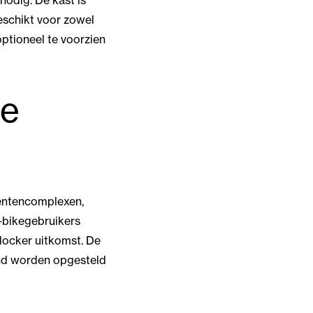
 nodig. De kast is
eschikt voor zowel
optioneel te voorzien
de
mentencomplexen,
e-bikegebruikers
locker uitkomst. De
and worden opgesteld