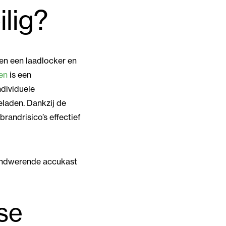
lig?
en een laadlocker en
en
is een
ndividuele
laden. Dankzij de
andrisico’s effectief
brandwerende accukast
sse