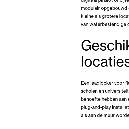
digitaal pinslot of cij
modulair opgebouwd en
kleine als grotere loc
van waterbestendige di
Geschik
locatie
Een laadlocker voor f
scholen en universitei
behoefte hebben aan e
plug-and-play installa
als aan de muur word