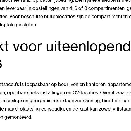
ferslot met RFID op batterijvoeding. Een fysieke sleutel is niet
 leverbaar in opstellingen van 4, 6 of 8 compartimenten, g
aties. Voor beschutte buitenlocaties zijn de compartimenten 
gitale pinsloten.
t voor uiteenlopen
s
ietsaccu’s is toepasbaar op bedrijven en kantoren, apparte
ten, openbare fietsenstallingen en OV-locaties. Overal waar 
en veilige en georganiseerde laadvoorziening, biedt de laad
tie maakt plaatsing eenvoudig, en de kast kan zowel vrijsta
en gemonteerd.