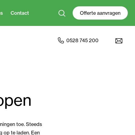
es
Contact
Offerte aanvragen
0528 745 200
kopen
eningen toe. Steeds
g op te laden. Een