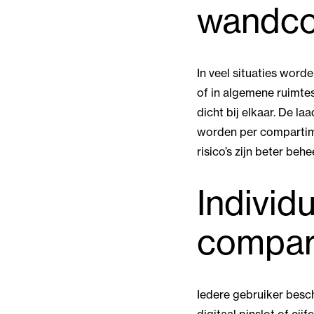
wandco
In veel situaties word
of in algemene ruimtes.
dicht bij elkaar. De l
worden per compartime
risico’s zijn beter b
Individ
compar
Iedere gebruiker besc